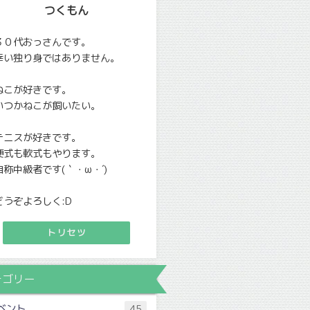
つくもん
３０代おっさんです。
幸い独り身ではありません。
ねこが好きです。
いつかねこが飼いたい。
テニスが好きです。
硬式も軟式もやります。
自称中級者です(｀・ω・´)
どうぞよろしく:D
トリセツ
テゴリー
ベント
45