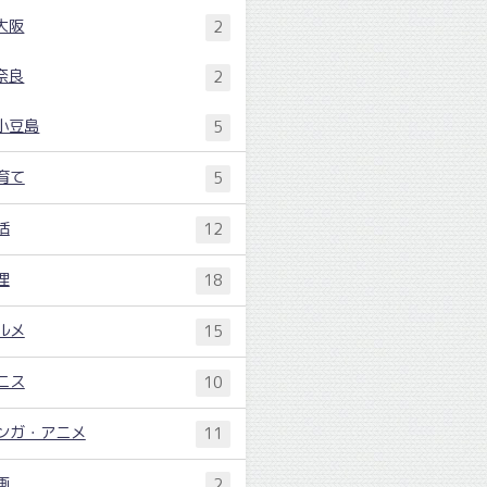
大阪
2
奈良
2
小豆島
5
育て
5
活
12
理
18
ルメ
15
ニス
10
ンガ・アニメ
11
画
2