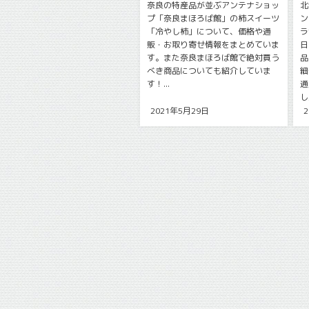
奈良の特産品が並ぶアンテナショッ
北
プ「奈良まほろば館」の柿スイーツ
ン
「冷やし柿」について、価格や通
ラ
販・お取り寄せ情報をまとめていま
日
す。また奈良まほろば館で絶対買う
品
べき商品についても紹介していま
細
す！...
通
し
2021年5月29日