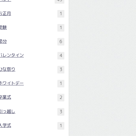
お正月
1
受験
1
節分
6
バレンタイン
4
ひな祭り
3
ホワイトデー
1
卒業式
2
引っ越し
3
入学式
1