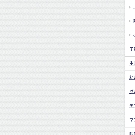
子
生
料
グ
テ
マ
映