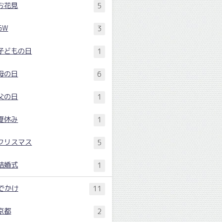
お花見
5
GW
3
子どもの日
1
母の日
6
父の日
1
夏休み
1
クリスマス
5
結婚式
1
でかけ
11
京都
2