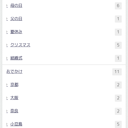
母の日
6
父の日
1
夏休み
1
クリスマス
5
結婚式
1
おでかけ
11
京都
2
大阪
2
奈良
2
小豆島
5