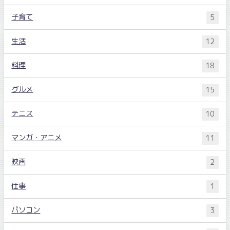
子育て
5
生活
12
料理
18
グルメ
15
テニス
10
マンガ・アニメ
11
映画
2
仕事
1
パソコン
3