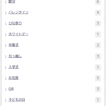
節分
6
バレンタイン
4
ひな祭り
3
ホワイトデー
1
卒業式
2
引っ越し
3
入学式
1
お花見
5
GW
3
子どもの日
1