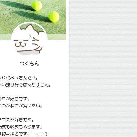
つくもん
３０代おっさんです。
幸い独り身ではありません。
ねこが好きです。
いつかねこが飼いたい。
テニスが好きです。
硬式も軟式もやります。
自称中級者です(｀・ω・´)