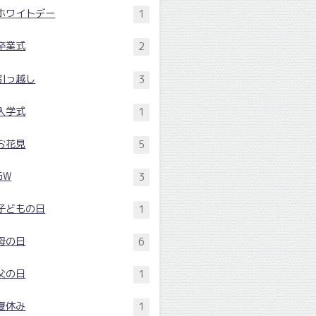
ホワイトデー
1
卒業式
2
引っ越し
3
入学式
1
お花見
5
GW
3
子どもの日
1
母の日
6
父の日
1
夏休み
1