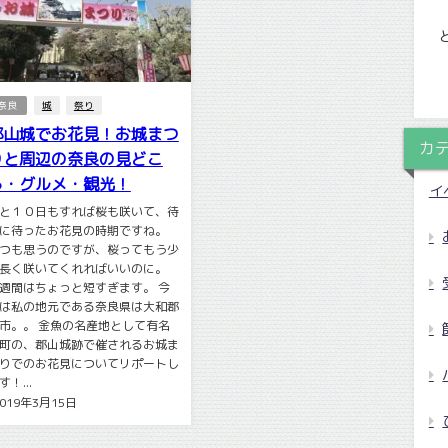
奈良
城
祭り
郡山城でお花見！お城まつ
カ
りと周辺の奈良の見どこ
ろ・グルメ・観光！
イ
と１０日もすれば桜も咲いて、待
に待ったお花見の時期ですね。
つも思うのですが、桜ってもう少
長く咲いてくれればいいのに。
週間はちょっと短すぎます。 今
は私の地元である奈良県は大和郡
市。。 金魚の名産地として有名
町の、郡山城跡で催されるお城ま
りでのお花見についてリポートし
す！...
2019年3月15日