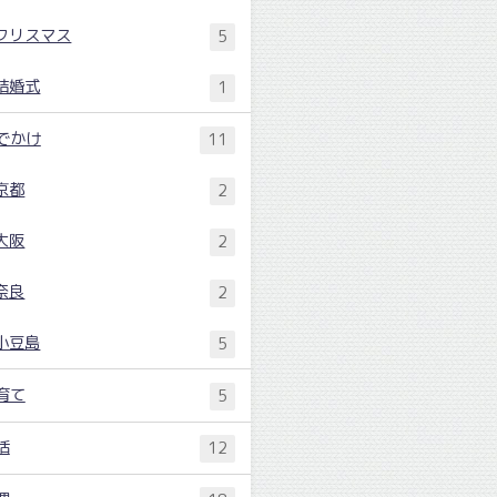
クリスマス
5
結婚式
1
でかけ
11
京都
2
大阪
2
奈良
2
小豆島
5
育て
5
活
12