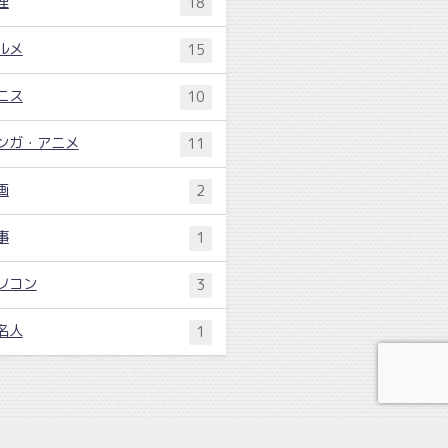
理
18
ルメ
15
ニス
10
ンガ・アニメ
11
画
2
事
1
ソコン
3
名人
1
ねこよめ All Rights Reserved.