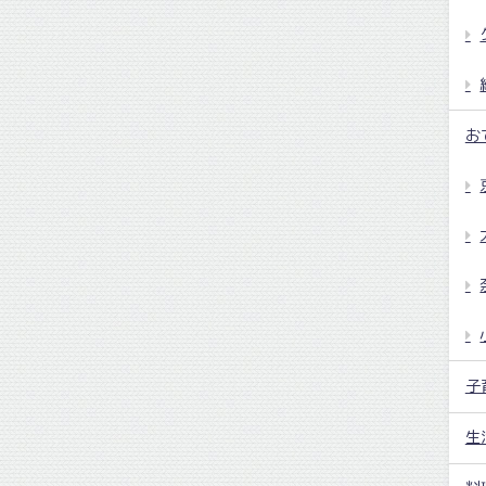
お
子
生