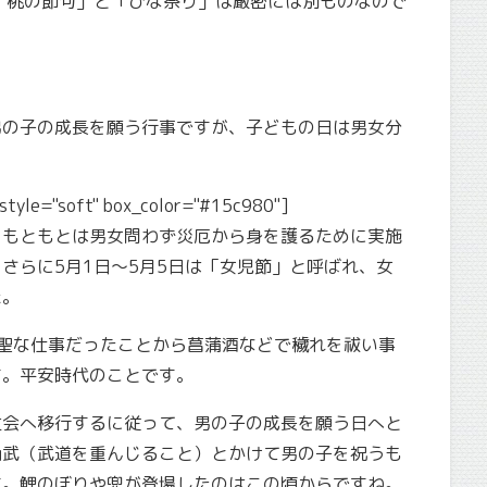
「桃の節句」と「ひな祭り」は厳密には別ものなので
男の子の成長を願う行事ですが、子どもの日は男女分
yle="soft" box_color="#15c980"]
、もともとは男女問わず災厄から身を護るために実施
さらに5月1日〜5月5日は「女児節」と呼ばれ、女
た。
聖な仕事だったことから菖蒲酒などで穢れを祓い事
す。平安時代のことです。
社会へ移行するに従って、男の子の成長を願う日へと
尚武（武道を重んじること）とかけて男の子を祝うも
す。鯉のぼりや兜が登場したのはこの頃からですね。