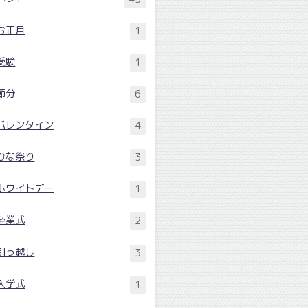
お正月
1
受験
1
節分
6
バレンタイン
4
ひな祭り
3
ホワイトデー
1
卒業式
2
引っ越し
3
入学式
1