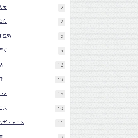
大阪
2
奈良
2
小豆島
5
育て
5
活
12
理
18
ルメ
15
ニス
10
ンガ・アニメ
11
画
2