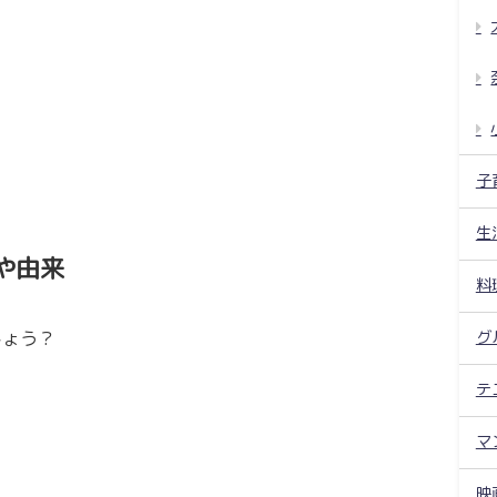
子
生
や由来
料
グ
しょう？
テ
マ
」
映