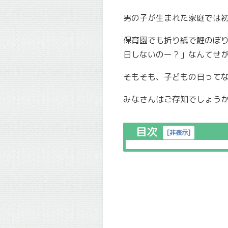
男の子が生まれた家庭では
保育園でも折り紙で鯉のぼ
日しないのー？」なんてせ
そもそも、子どもの日って
みなさんはご存知でしょう
目次
[
非表示
]