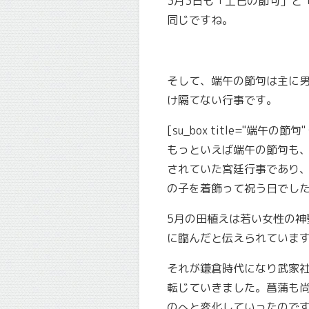
3月3日も「上巳の節句」と
同じですね。
そして、端午の節句は主に
け隔てない行事です。
[su_box title="端午の節句" st
もっといえば端午の節句も
されていた宮廷行事であり、
の子を着飾って祝う日でし
5月の田植えは若い女性の神
に臨んだと伝えられていま
それが鎌倉時代になり武家
転じていきました。菖蒲も
のへと変化していったので