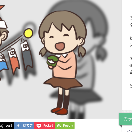
カ
post
はてブ
Pocket
Feedly
イ