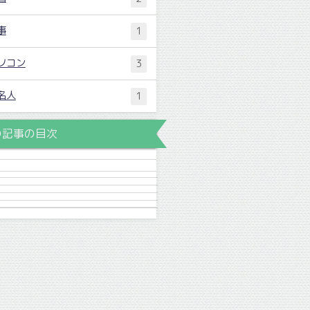
事
1
ソコン
3
名人
1
の記事の目次