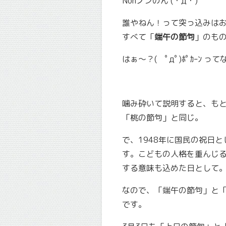
Nonノンのん (・д・)
誰やねん！って突っ込みは
すべて「
端午の節句
」のも
はぁ〜？( ﾟдﾟ)ﾎﾟｶｰﾝ 
噛み砕いて説明すると、もと
「桃の節句」と同じ。
で、1948年に国民の祝日
す。
こどもの人格を重んじ
する意味も込めた日
として
なので、「端午の節句」と
です。