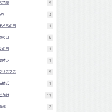
お花見
5
GW
3
子どもの日
1
母の日
6
父の日
1
夏休み
1
クリスマス
5
結婚式
1
でかけ
11
京都
2