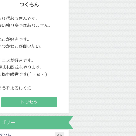
つくもん
３０代おっさんです。
幸い独り身ではありません。
ねこが好きです。
いつかねこが飼いたい。
テニスが好きです。
硬式も軟式もやります。
自称中級者です(｀・ω・´)
どうぞよろしく:D
トリセツ
テゴリー
ベント
45