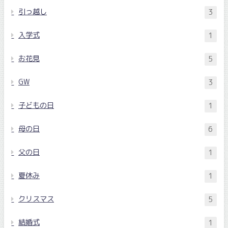
引っ越し
3
入学式
1
お花見
5
GW
3
子どもの日
1
母の日
6
父の日
1
夏休み
1
クリスマス
5
結婚式
1