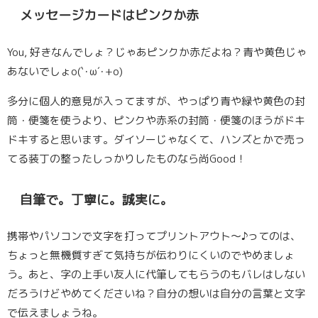
メッセージカードはピンクか赤
You, 好きなんでしょ？じゃあピンクか赤だよね？青や黄色じゃ
あないでしょo(`･ω´･+o)
多分に個人的意見が入ってますが、やっぱり青や緑や黄色の封
筒・便箋を使うより、ピンクや赤系の封筒・便箋のほうがドキ
ドキすると思います。ダイソーじゃなくて、ハンズとかで売っ
てる装丁の整ったしっかりしたものなら尚Good！
自筆で。丁寧に。誠実に。
携帯やパソコンで文字を打ってプリントアウト〜♪ってのは、
ちょっと無機質すぎて気持ちが伝わりにくいのでやめましょ
う。あと、字の上手い友人に代筆してもらうのもバレはしない
だろうけどやめてくださいね？
自分の想いは自分の言葉と文字
で伝えましょうね。