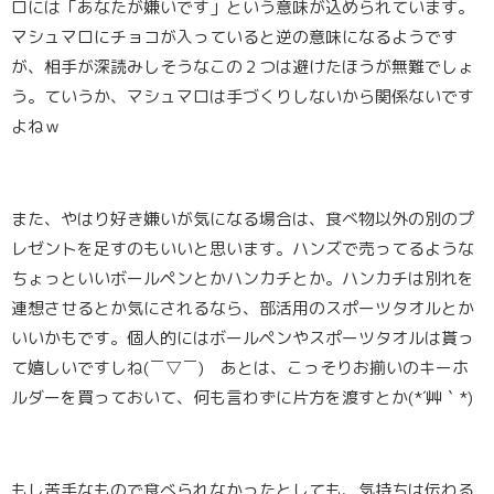
ロには「あなたが嫌いです」という意味が込められています。
マシュマロにチョコが入っていると逆の意味になるようです
が、相手が深読みしそうなこの２つは避けたほうが無難でしょ
う。ていうか、マシュマロは手づくりしないから関係ないです
よねｗ
また、やはり好き嫌いが気になる場合は、食べ物以外の
別のプ
レゼントを足す
のもいいと思います。ハンズで売ってるような
ちょっといいボールペンとかハンカチとか。ハンカチは別れを
連想させるとか気にされるなら、部活用のスポーツタオルとか
いいかもです。個人的にはボールペンやスポーツタオルは貰っ
て嬉しいですしね(￣▽￣) あとは、こっそりお揃いのキーホ
ルダーを買っておいて、何も言わずに片方を渡すとか(*´艸｀*)
もし苦手なもので食べられなかったとしても、気持ちは伝わる