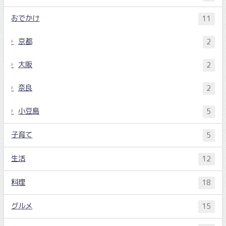
おでかけ
11
京都
2
大阪
2
奈良
2
小豆島
5
子育て
5
生活
12
料理
18
グルメ
15