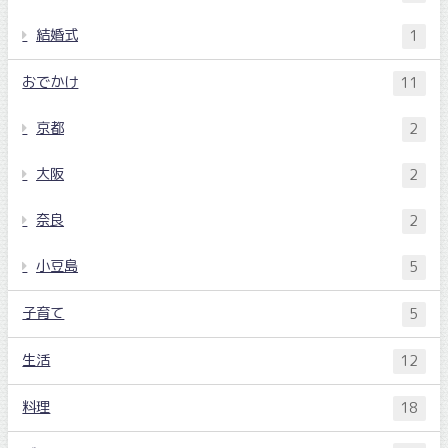
結婚式
1
おでかけ
11
京都
2
大阪
2
奈良
2
小豆島
5
子育て
5
生活
12
料理
18