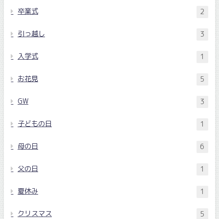
卒業式
2
引っ越し
3
入学式
1
お花見
5
GW
3
子どもの日
1
母の日
6
父の日
1
夏休み
1
クリスマス
5