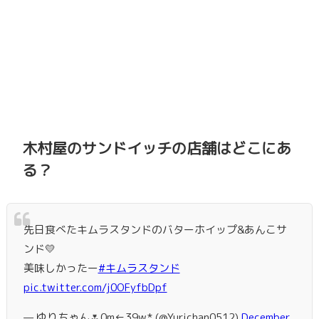
木村屋のサンドイッチの店舗はどこにあ
る？
先日食べたキムラスタンドのバターホイップ&あんこサ
ンド💛
美味しかったー
#キムラスタンド
pic.twitter.com/j0OFyfbDpf
— ゆりちゃん🌷0m←39w* (@Yurichan0512)
December