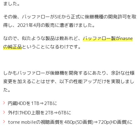
ました。
その後、バッファローがSIEから正式に後継機種の開発許可を取
得し、2021年4月の販売に漕ぎ着けました。
なので、似たような製品は数あれど、
バッファロー製がnasne
の純正品
ということになるわけです。
しかもバッファローが後継機を開発するにあたり、余計な仕様
変更を加えることはせず、以下の性能アップだけを実現しまし
た。
内蔵HDDを1TB⇒2TBに
外付けHDD上限を2TB⇒6TBに
torne mobileの視聴画質を480p(SD画質)⇒720p(HD画質)に