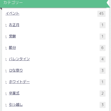
カテゴリー
イベント
45
お正月
1
受験
1
節分
6
バレンタイン
4
ひな祭り
3
ホワイトデー
1
卒業式
2
引っ越し
3