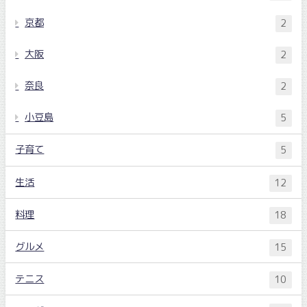
京都
2
大阪
2
奈良
2
小豆島
5
子育て
5
生活
12
料理
18
グルメ
15
テニス
10