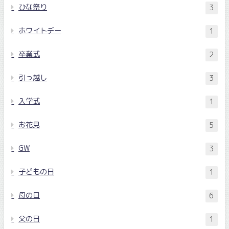
ひな祭り
3
ホワイトデー
1
卒業式
2
引っ越し
3
入学式
1
お花見
5
GW
3
子どもの日
1
母の日
6
父の日
1