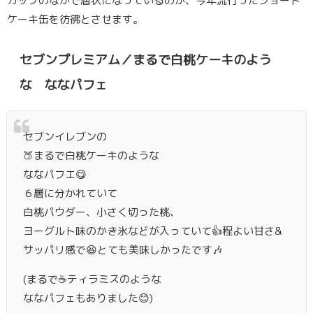
カップのなかで層状になっているのが、今年流行ったショート
ケーキ缶を彷彿とさせます。
セブンプレミアム／まるで白桃ケーキのよう
な ななパフェ
セブンイレブンの
🍑まるで白桃ケーキのような
ななパフエ😋
６層に分かれていて
白桃パウダー、小さく切った桃、
ヨーグルト味のかき氷などが入っていて👍️程よい甘さ&
サッパリ感で😆とても美味しかったです🎶
(まるで☕ティラミスのような
ななパフェもありました😊)