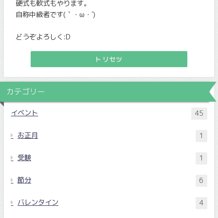
硬式も軟式もやります。
自称中級者です(｀・ω・´)
どうぞよろしく:D
トリセツ
カテゴリー
イベント
45
お正月
1
受験
1
節分
6
バレンタイン
4