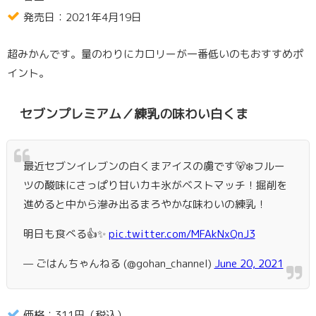
発売日：2021年4月19日
超みかんです。量のわりにカロリーが一番低いのもおすすめポ
イント。
セブンプレミアム／練乳の味わい白くま
最近セブンイレブンの白くまアイスの虜です🐻‍❄️フルー
ツの酸味にさっぱり甘いカキ氷がベストマッチ！掘削を
進めると中から滲み出るまろやかな味わいの練乳！
明日も食べる👍✨
pic.twitter.com/MFAkNxQnJ3
— ごはんちゃんねる (@gohan_channel)
June 20, 2021
価格：311円（税込）