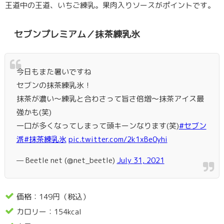
王道中の王道、いちご練乳。果肉入りソースがポイントです。
セブンプレミアム／抹茶練乳氷
今日もまた暑いですね
セブンの抹茶練乳氷！
抹茶が濃い～練乳と合わさって旨さ倍増～抹茶アイス最
強かも(笑)
一口が多くなってしまって頭キーンなります(笑)
#セブン
派
#抹茶練乳氷
pic.twitter.com/2k1xBe0yhi
— Beetle net (@net_beetle)
July 31, 2021
価格：149円（税込）
カロリー：154kcal