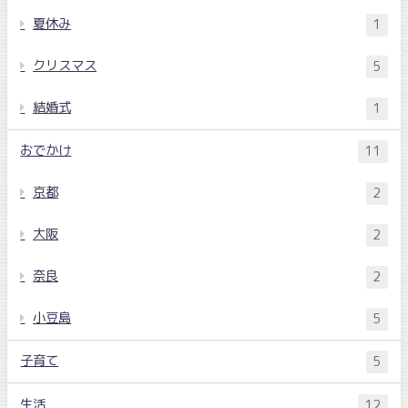
夏休み
1
クリスマス
5
結婚式
1
おでかけ
11
京都
2
大阪
2
奈良
2
小豆島
5
子育て
5
生活
12