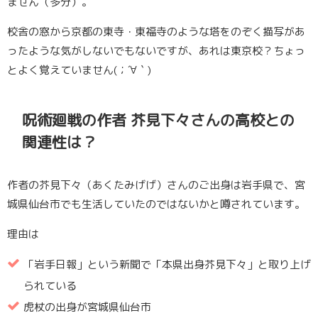
ません（多分）。
校舎の窓から京都の東寺・東福寺のような塔をのぞく描写があ
ったような気がしないでもないですが、あれは東京校？ちょっ
とよく覚えていません(；´∀｀)
呪術廻戦の作者 芥見下々さんの高校との
関連性は？
作者の芥見下々（あくたみげげ）さんのご出身は岩手県で、宮
城県仙台市でも生活していたのではないかと噂されています。
理由は
「岩手日報」という新聞で「本県出身芥見下々」と取り上げ
られている
虎杖の出身が宮城県仙台市