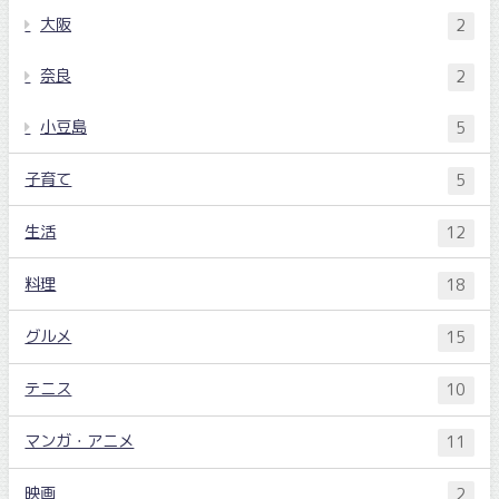
大阪
2
奈良
2
小豆島
5
子育て
5
生活
12
料理
18
グルメ
15
テニス
10
マンガ・アニメ
11
映画
2