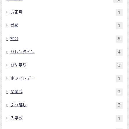
お正月
1
受験
1
節分
6
バレンタイン
4
ひな祭り
3
ホワイトデー
1
卒業式
2
引っ越し
3
入学式
1