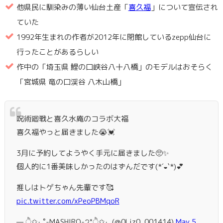
他県民に馴染みの薄い仙台土産「
喜久福
」について宣伝され
ていた
1992年生まれの作者が2012年に閉館しているzepp仙台に
行ったことがあるらしい
作中の「埼玉県 鯉の口峡谷八十八橋」のモデルはおそらく
「宮城県 竜の口渓谷 八木山橋」
呪術廻戦と喜久水庵のコラボ大福
喜久福やっと届きました😭💓
3月に予約してようやく手元に届きました🥺✨
個人的に1番美味しかったのはずんだです(*´◒`*)💕
推しはトゲちゃん先輩です🥰
pic.twitter.com/xPeoPBMqoR
— ੈ✩‧₊˚-MASHIRO-੭*ੈ✩‧₊ (@0Liz0_001414)
May 5,