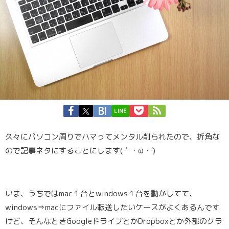
LINE
久々にパソコン周りでハマってメンタル削られたので、折角な
ので記事ネタにすることにします(｀・ω・´)
いま、うちではmac１台とwindows１台を動かしてて、
windows⇒macにファイル転送したいケースがよくあるんです
けど、そんなときGoogleドライブとかDropboxとか外部のクラ