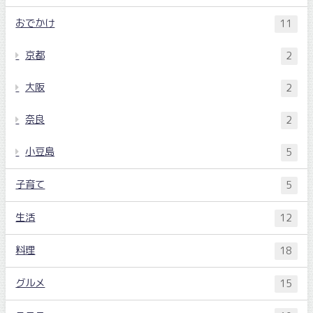
おでかけ
11
京都
2
大阪
2
奈良
2
小豆島
5
子育て
5
生活
12
料理
18
グルメ
15