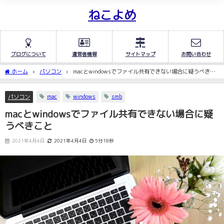
ねこよめ
ブログについて
運営者情報
サイトマップ
お問い合わせ
ホーム
パソコン
macとwindowsでファイル共有できない場合に疑うべきこ
と
mac
windows
smb
パソコン
macとwindowsでファイル共有できない場合に疑
うべきこと
2021年4月4日
2021年4月4日
5分18秒