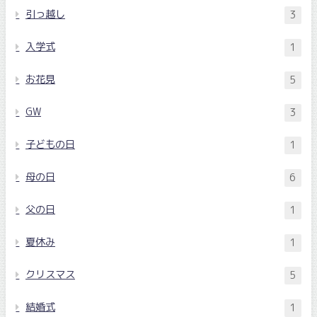
引っ越し
3
入学式
1
お花見
5
GW
3
子どもの日
1
母の日
6
父の日
1
夏休み
1
クリスマス
5
結婚式
1