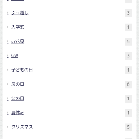
引っ越し
3
入学式
1
お花見
5
GW
3
子どもの日
1
母の日
6
父の日
1
夏休み
1
クリスマス
5