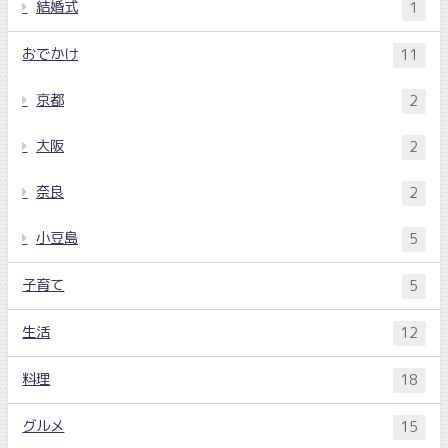
結婚式
1
おでかけ
11
京都
2
大阪
2
奈良
2
小豆島
5
子育て
5
生活
12
料理
18
グルメ
15