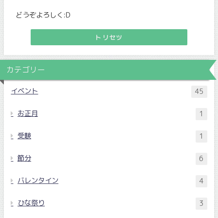
どうぞよろしく:D
トリセツ
カテゴリー
イベント
45
お正月
1
受験
1
節分
6
バレンタイン
4
ひな祭り
3