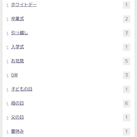
ホワイトデー
1
卒業式
2
引っ越し
3
入学式
1
お花見
5
GW
3
子どもの日
1
母の日
6
父の日
1
夏休み
1