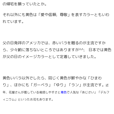
の帰宅を願っていたとか。
それ以外にも黄色は「愛や信頼，尊敬」を表すカラーともいわ
れています。
父の日発祥のアメリカでは、赤いバラを贈るのが主流ですか
ら、少々腑に落ちないところではありますが^^; 日本では黄色
が父の日のイメージカラーとして定着していきました。
黄色いバラ以外でしたら、同じく黄色が鮮やかな「
ひまわ
り
」、ほかにも「
ガーベラ
」「
ゆり
」「
ラン
」が主流です。
近
年、花屋さんが推している栽培しやすさと
青色
で人気な「あじさい」「デルフ
ィニウム」といったお花もあります。