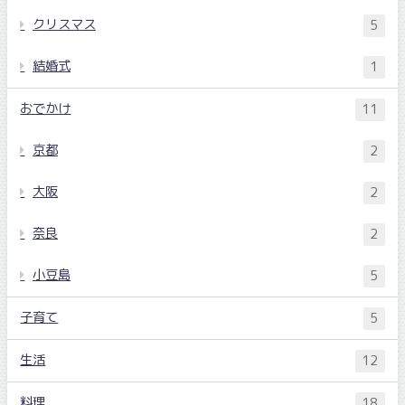
クリスマス
5
結婚式
1
おでかけ
11
京都
2
大阪
2
奈良
2
小豆島
5
子育て
5
生活
12
料理
18