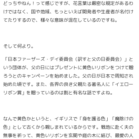
どっちやねん！って感じですが、花言葉は厳密な規定があるわ
けではなく、国や地域、もっといえば開発者や生産者が名付け
てたりするので、様々な意味が混在しているのですね。
そして何より。
「日本ファーザーズ・デイ委員会（訳すと父の日委員会）」と
いう団体が、父の日にはプレゼントに
黄色いリボン
をつけて贈
ろうとのキャンペーンを始めました。父の日が日本で周知され
始めた頃です。また、各界の良き父親たる著名人に「
イエロー
リボン賞
」を贈っているのは割と有名な話ですよね。
なんで黄色かというと、イギリスで「身を護る色」「魔除けの
色」として古くから親しまれているからです。戦地に赴く夫の
無事を祈って、黄色いリボンを玄関や庭の木に結び、最愛の人