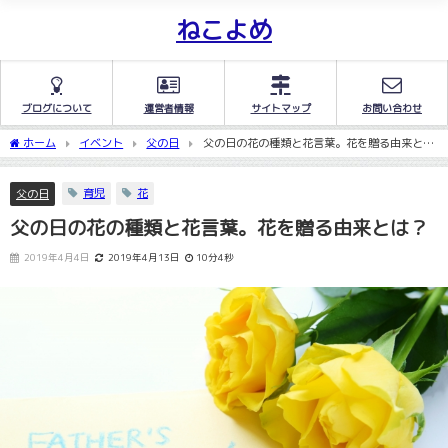
ねこよめ
ブログについて
運営者情報
サイトマップ
お問い合わせ
ホーム
イベント
父の日
父の日の花の種類と花言葉。花を贈る由来と
は？
育児
花
父の日
父の日の花の種類と花言葉。花を贈る由来とは？
2019年4月4日
2019年4月13日
10分4秒