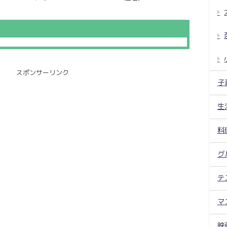
スポンサーリンク
子
生
料
グ
テ
マ
映