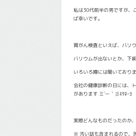
私は30代前半の男ですが、
ば幸いです。
胃がん検査といえば、バリ
バリウムが出ないとか、下
いろいろ噂には聞いておりました((
会社の健康診断の日には、
があります ミ´ー｀彡ｷﾀﾈｰﾖ
実際どんなものだったのか
※
汚い話も含まれるので、苦