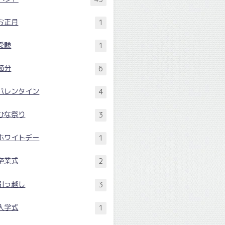
お正月
1
受験
1
節分
6
バレンタイン
4
ひな祭り
3
ホワイトデー
1
卒業式
2
引っ越し
3
入学式
1