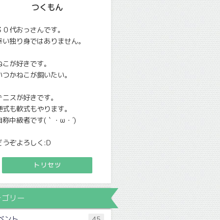
つくもん
３０代おっさんです。
幸い独り身ではありません。
ねこが好きです。
いつかねこが飼いたい。
テニスが好きです。
硬式も軟式もやります。
自称中級者です(｀・ω・´)
どうぞよろしく:D
トリセツ
テゴリー
ベント
45