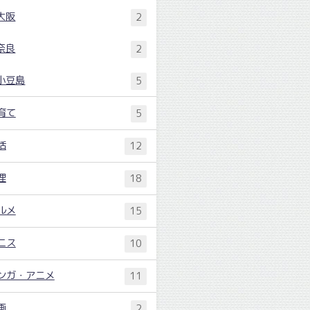
大阪
2
奈良
2
小豆島
5
育て
5
活
12
理
18
ルメ
15
ニス
10
ンガ・アニメ
11
画
2