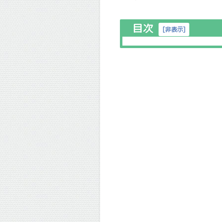
目次
[
非表示
]