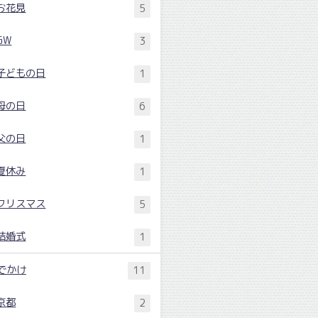
お花見
5
GW
3
子どもの日
1
母の日
6
父の日
1
夏休み
1
クリスマス
5
結婚式
1
でかけ
11
京都
2