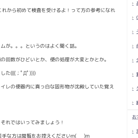
これから初めて検査を受けるよ！って方の参考になれ
ウムが。。。というのはよく聞く話。
痢の回数がひどいとか、便の処理が大変とかとか。
((；ﾟДﾟ))))
トイレの便器内に真っ白な固形物が沈殿していた覚え
お
、それではいってみましょう！
手な方は閲覧をお控えくださいm(_ _)m