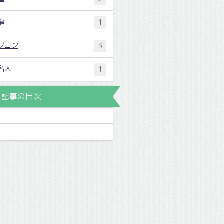
事
1
ソコン
3
名人
1
の記事の目次