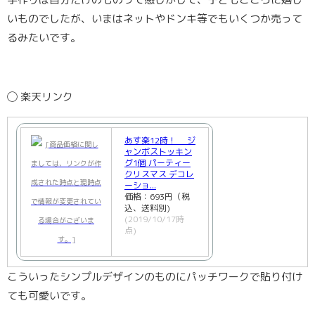
いものでしたが、いまはネットやドンキ等でもいくつか売って
るみたいです。
◯ 楽天リンク
あす楽12時！ ジ
ャンボストッキン
グ1個 パーティー
クリスマス デコレ
ーショ...
価格：693円（税
込、送料別)
(2019/10/17時
点)
こういったシンプルデザインのものにパッチワークで貼り付け
ても可愛いです。