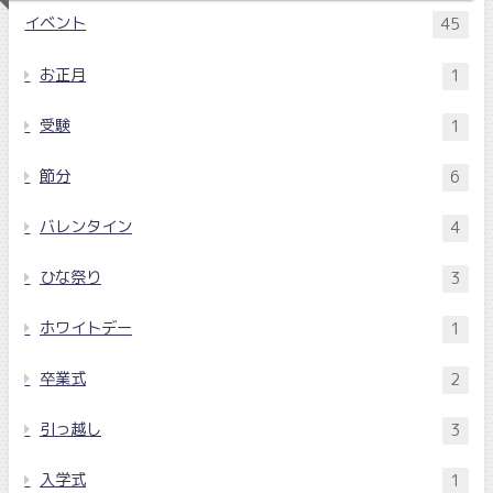
イベント
45
お正月
1
受験
1
節分
6
バレンタイン
4
ひな祭り
3
ホワイトデー
1
卒業式
2
引っ越し
3
入学式
1