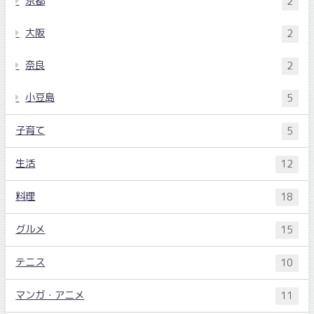
京都
2
大阪
2
奈良
2
小豆島
5
子育て
5
生活
12
料理
18
グルメ
15
テニス
10
マンガ・アニメ
11