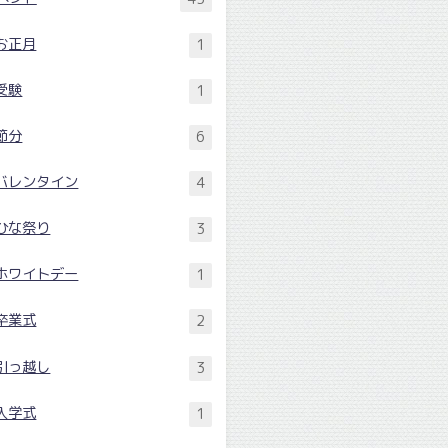
お正月
1
受験
1
節分
6
バレンタイン
4
ひな祭り
3
ホワイトデー
1
卒業式
2
引っ越し
3
入学式
1