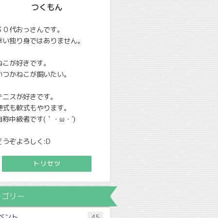
つくもん
３０代おっさんです。
幸い独り身ではありません。
ねこが好きです。
いつかねこが飼いたい。
テニスが好きです。
硬式も軟式もやります。
自称中級者です(｀・ω・´)
どうぞよろしく:D
トリセツ
テゴリー
ベント
45