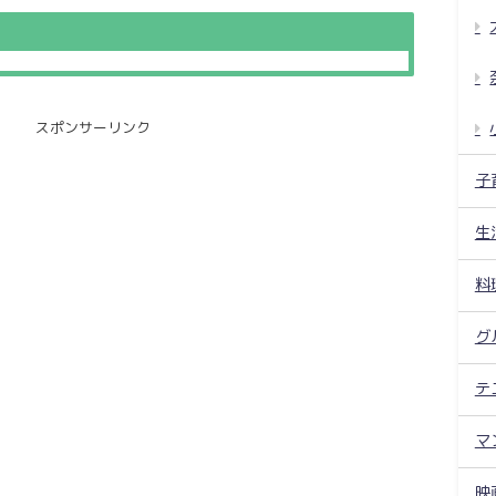
スポンサーリンク
子
生
料
グ
テ
マ
映