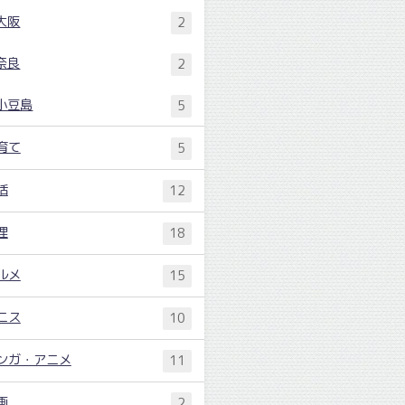
大阪
2
奈良
2
小豆島
5
育て
5
活
12
理
18
ルメ
15
ニス
10
ンガ・アニメ
11
画
2