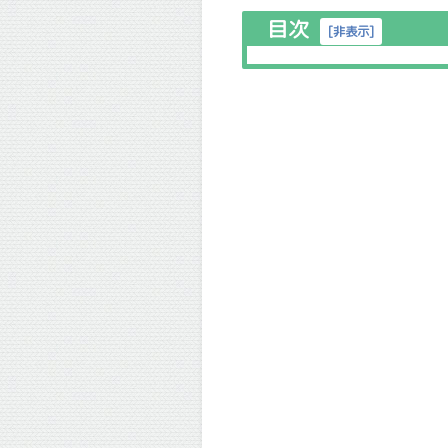
目次
[
非表示
]