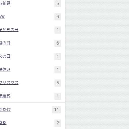
お花見
5
GW
3
子どもの日
1
母の日
6
父の日
1
夏休み
1
クリスマス
5
結婚式
1
でかけ
11
京都
2