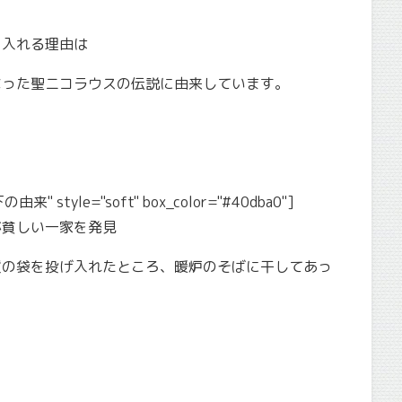
を入れる理由は
なった
聖ニコラウス
の伝説に由来しています。
由来" style="soft" box_color="#40dba0"]
が貧しい一家を発見
貨の袋を投げ入れたところ、暖炉のそばに干してあっ
、