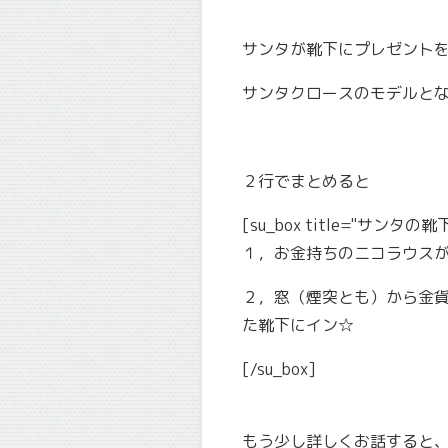
サンタが靴下にプレゼント
サンタクロースのモデルと
２行でまとめると
[su_box title="サンタの靴下の
１，お金持ちのニコラウス
２，窓（煙突とも）から金
た靴下にイン☆
[/su_box]
もう少し詳しくお話すると