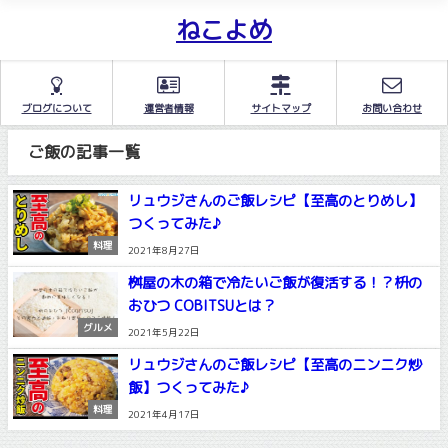
ねこよめ
ブログについて
運営者情報
サイトマップ
お問い合わせ
ご飯の記事一覧
リュウジさんのご飯レシピ【至高のとりめし】
つくってみた♪
料理
2021年8月27日
桝屋の木の箱で冷たいご飯が復活する！？枡の
おひつ COBITSUとは？
グルメ
2021年5月22日
リュウジさんのご飯レシピ【至高のニンニク炒
飯】つくってみた♪
料理
2021年4月17日