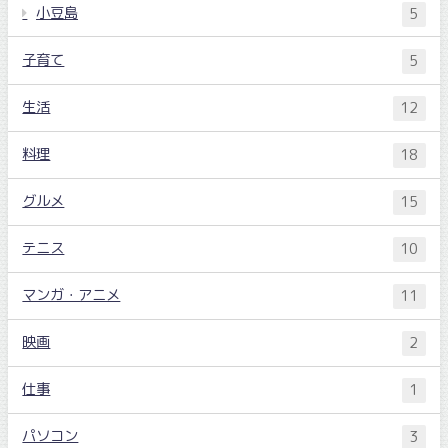
小豆島
5
子育て
5
生活
12
料理
18
グルメ
15
テニス
10
マンガ・アニメ
11
映画
2
仕事
1
パソコン
3