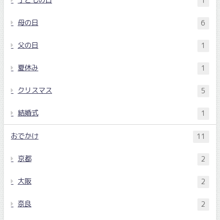
1
母の日
6
父の日
1
夏休み
1
クリスマス
5
結婚式
1
おでかけ
11
京都
2
大阪
2
奈良
2