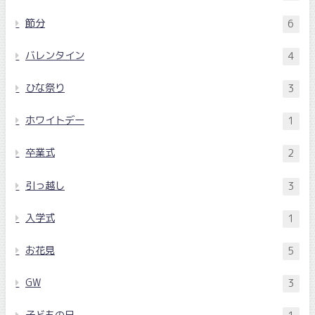
節分
6
バレンタイン
4
ひな祭り
3
ホワイトデー
1
卒業式
2
引っ越し
3
入学式
1
お花見
5
GW
3
子どもの日