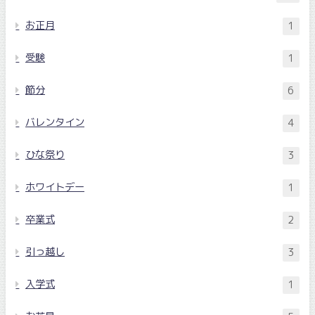
お正月
1
受験
1
節分
6
バレンタイン
4
ひな祭り
3
ホワイトデー
1
卒業式
2
引っ越し
3
入学式
1