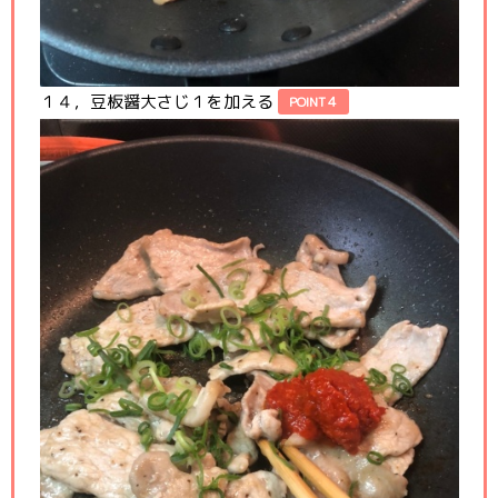
１４，豆板醤大さじ１を加える
POINT４