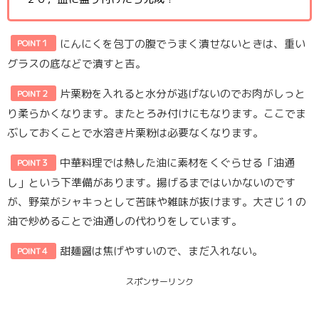
にんにくを包丁の腹でうまく潰せないときは、重い
POINT１
グラスの底などで潰すと吉。
片栗粉を入れると水分が逃げないのでお肉がしっと
POINT２
り柔らかくなります。またとろみ付けにもなります。ここでま
ぶしておくことで水溶き片栗粉は必要なくなります。
中華料理では熱した油に素材をくぐらせる「油通
POINT３
し」という下準備があります。揚げるまではいかないのです
が、野菜がシャキっとして苦味や雑味が抜けます。大さじ１の
油で炒めることで油通しの代わりをしています。
甜麺醤は焦げやすいので、まだ入れない。
POINT４
スポンサーリンク