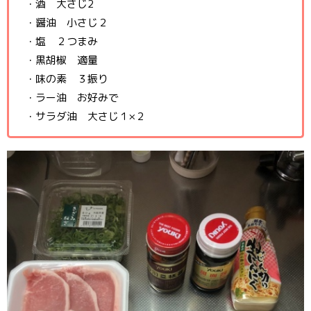
・酒 大さじ2
・醤油 小さじ２
・塩 ２つまみ
・黒胡椒 適量
・味の素 ３振り
・ラー油 お好みで
・サラダ油 大さじ１×２