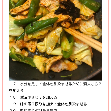
１７，水分を足して全体を馴染ませるために酒大さじ２
を加える
１８，醤油小さじ２を加える
１９，味の素３振りを加えて全体を馴染ませる
２０，皿に盛り付けたら完成！