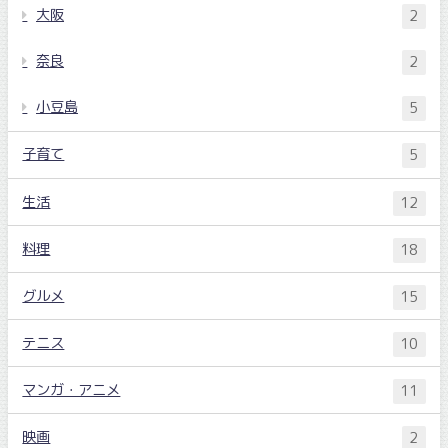
大阪
2
奈良
2
小豆島
5
子育て
5
生活
12
料理
18
グルメ
15
テニス
10
マンガ・アニメ
11
映画
2