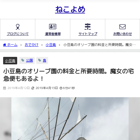
ねこよめ
ブログについて
運営者情報
サイトマップ
お問い合わせ
ホーム
おでかけ
小豆島
小豆島のオリーブ園の料金と所要時間。魔女の
宅急便もあるよ！
公園
島
小豆島
小豆島のオリーブ園の料金と所要時間。魔女の宅
急便もあるよ！
2019年4月12日
2019年4月13日
6分41秒