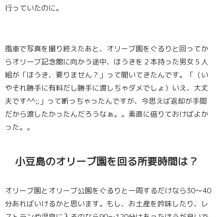
行っていたのに。
風車で写真を撮り終えたあと、オリーブ園をぐるりと回ってか
らオリーブ記念館に向かう途中、ほうきを２本持った男女５人
組が「ほうき、要りません？」って聞いてきたんです。「（い
やそれ勝手に有料だし勝手に渡しちゃダメでしょ）いえ、大丈
夫です^^;;」って断っちゃったんですが、今思えば返却が手間
だから渡したかったんだろうなぁ。。素直に借りておけばよか
った。。
小豆島のオリーブ園を回る所要時間は？
オリーブ園とオリーブ公園をぐるりと一周するだけなら
30〜40
分
あればいけるかと思います。もし、お土産を吟味したり、レ
ストランや温泉に入るのなら
90〜120分
はあったほうが良いで