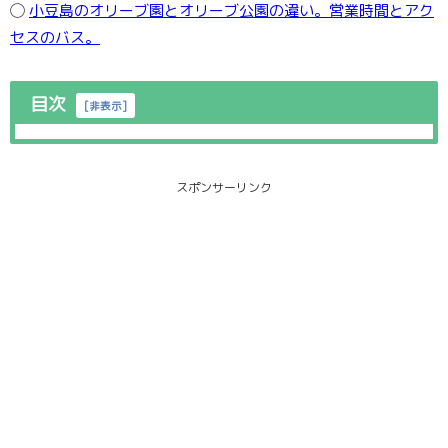
◯
小豆島のオリーブ園とオリーブ公園の違い。営業時間とアク
セスのバス。
目次
[
非表示
]
スポンサーリンク